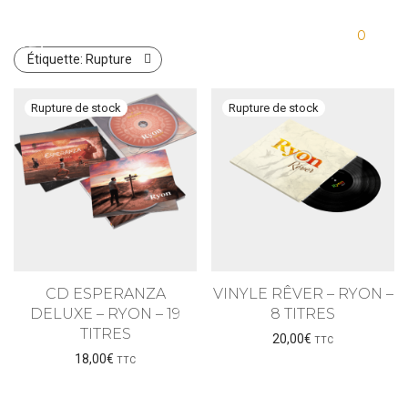
0
Étiquette:
Rupture
CD ESPERANZA
VINYLE RÊVER – RYON –
DELUXE – RYON – 19
8 TITRES
TITRES
20,00
€
TTC
18,00
€
TTC