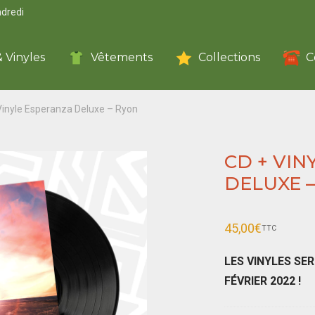
ndredi
 Vinyles
Vêtements
Collections
C
Vinyle Esperanza Deluxe – Ryon
CD + VI
DELUXE 
45,00
€
TTC
LES VINYLES SE
FÉVRIER 2022 !