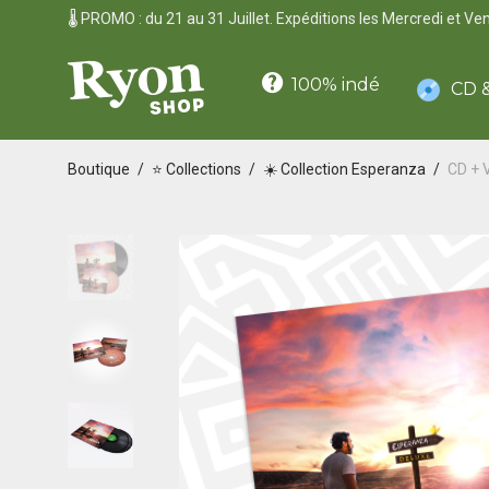
🌡️ PROMO : du 21 au 31 Juillet. Expéditions les Mercredi et Ve
100% indé
CD &
Boutique
/
⭐ Collections
/
☀️ Collection Esperanza
/
CD + 