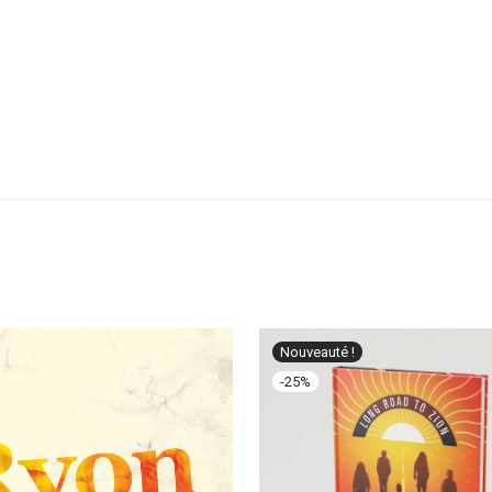
Nouveauté !
-
25
%