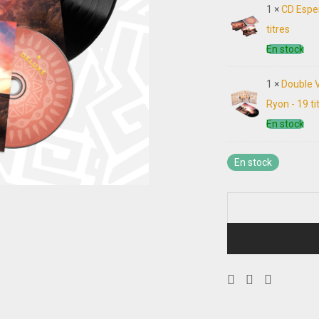
1 ×
CD Esper
titres
En stock
1 ×
Double V
Ryon - 19 ti
En stock
En stock