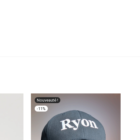
Nouveauté !
-
11
%