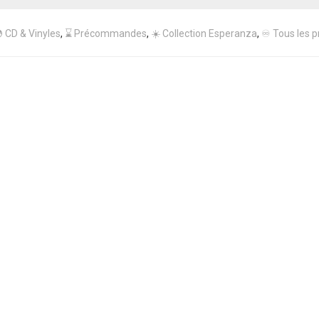
 CD & Vinyles
,
⌛ Précommandes
,
☀️ Collection Esperanza
,
♾️ Tous les p