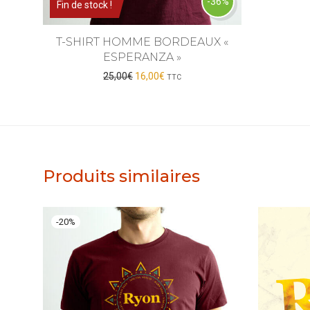
-36%
Fin de stock !
T-SHIRT HOMME BORDEAUX «
ESPERANZA »
Le prix initial était : 25,00€.
Le prix actuel est : 16,00€.
25,00
€
16,00
€
TTC
Produits similaires
-
20
%